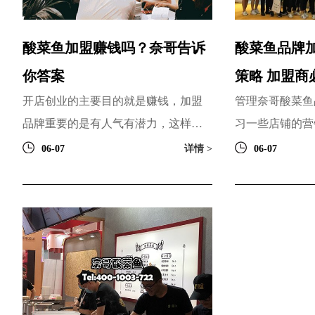
酸菜鱼加盟赚钱吗？奈哥告诉
酸菜鱼品牌
你答案
策略 加盟商
开店创业的主要目的就是赚钱，加盟
管理奈哥酸菜鱼
品牌重要的是有人气有潜力，这样才
习一些店铺的营
能做到开店赚钱。酸菜鱼在餐饮市场
竞争激烈的同行
06-07
详情 >
06-07
上非常受欢迎，很多创业的...
意。如果一家奈哥