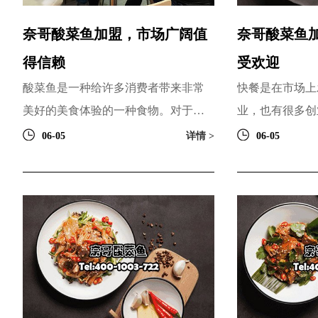
奈哥酸菜鱼加盟，市场广阔值
奈哥酸菜鱼
得信赖
受欢迎
酸菜鱼是一种给许多消费者带来非常
快餐是在市场上
美好的美食体验的一种食物。对于广
业，也有很多创
大的吃货们来说，跟亲朋好友们聚在
行业有前景，是
06-05
详情 >
06-05
一起，然后点上一份酸菜鱼...
还是由品牌是不是