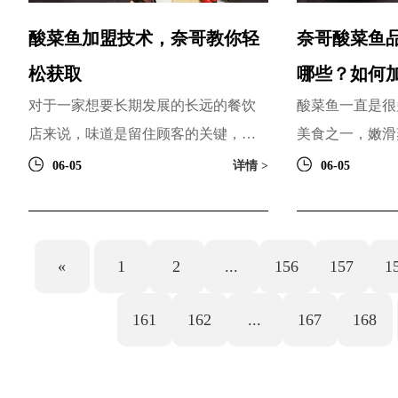
酸菜鱼加盟技术，奈哥教你轻
奈哥酸菜鱼
松获取
哪些？如何
对于一家想要长期发展的长远的餐饮
酸菜鱼一直是很
店来说，味道是留住顾客的关键，拥
美食之一，嫩滑
有好的味道就意味着要拥有好的制作
口感也细腻，在
06-05
详情 >
06-05
技术，没有好的技术都是空...
气很高的美食，也
«
1
2
...
156
157
1
161
162
...
167
168