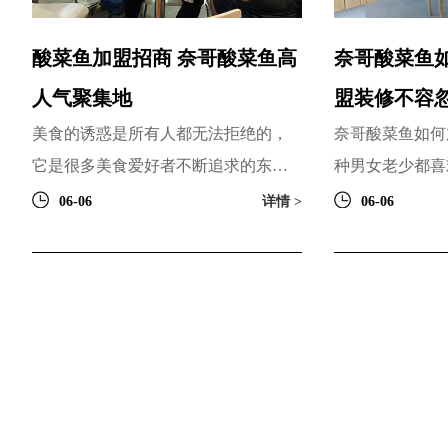
酸菜鱼加盟招商 奈哥酸菜鱼高
奈哥酸菜鱼
人气聚集地
盟装修不容
美食的诱惑是所有人都无法拒绝的，
奈哥酸菜鱼如何
它是很多美食爱好者不断追求的东
种男女老少都喜
西。酸菜鱼这道来自重庆的川菜，以
来就是中国人钟
06-06
详情 >
06-06
它的做法和美味而走入了世界...
酸菜鱼加盟 更是被