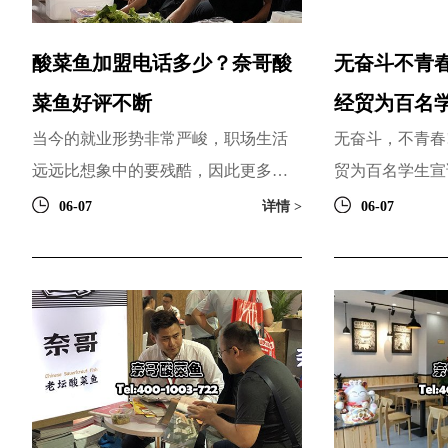
酸菜鱼加盟电话多少？奈哥酸
无奋斗不青春
菜鱼好评不断
经贸为百名
当今的就业形势非常严峻，职场生活
无奋斗，不青春
远远比想象中的要残酷，因此更多的
贸为百名学生宣
人愿意放弃做一个勤勤恳恳的上班
魔王黑砖」实力
06-07
详情 >
06-07
族，选择自己创业。而创业的...
彤与学生热烈互动