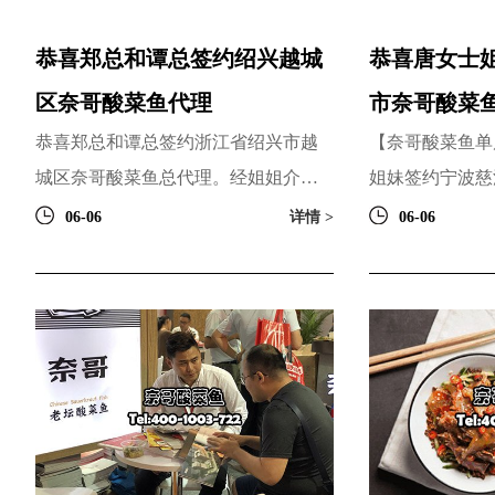
恭喜郑总和谭总签约绍兴越城
恭喜唐女士
区奈哥酸菜鱼代理
市奈哥酸菜
恭喜郑总和谭总签约浙江省绍兴市越
【奈哥酸菜鱼单
城区奈哥酸菜鱼总代理。经姐姐介绍
姐妹签约宁波慈
了解到博多餐饮，本身自己投资多个
项目，对公司很
06-06
详情 >
06-06
行业，看好市场的前景和公...
意，感谢您们的信