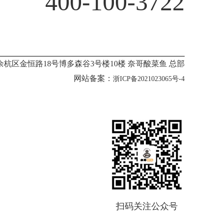
400-100-3722
杭区金恒路18号博多森谷3号楼10楼 奈哥酸菜鱼 总部
网站备案：
浙ICP备2021023065号-4
扫码关注公众号